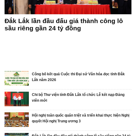
Công bố kết quả Cuộc thi Đại sứ Văn
Chi bộ Thư viện tỉnh Đắk Lắk tổ chức Lễ
Hội nghị toàn quốc quán triệt và triển
Đắk Lắk lần đầu đấu giá thành công lô
Chính phủ ban hành Nghị định quy định
hóa đọc tỉnh Đắk Lắk năm 2026
kết nạp Đảng viên mới
khai thực hiện Nghị quyết Hội nghị Trung
sầu riêng gần 24 tỷ đồng
chức năng, nhiệm vụ, quyền hạn và cơ
ương 3
cấu tổ chức của Bộ Văn hóa, Thể thao và
Du lịch
Công bố kết quả Cuộc thi Đại sứ Văn hóa đọc tỉnh Đắk
Lắk năm 2026
Chi bộ Thư viện tỉnh Đắk Lắk tổ chức Lễ kết nạp Đảng
viên mới
Hội nghị toàn quốc quán triệt và triển khai thực hiện Nghị
quyết Hội nghị Trung ương 3
Đắk Lắk lần đầu đấu giá thành công lô sầu riêng gần 24 tỷ