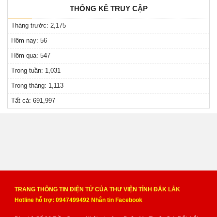
THỐNG KÊ TRUY CẬP
Tháng trước:
2,175
Hôm nay:
56
Hôm qua:
547
Trong tuần:
1,031
Trong tháng:
1,113
Tất cả:
691,997
TRANG THÔNG TIN ĐIỆN TỬ CỦA THƯ VIỆN TỈNH ĐẮK LẮK
Hotline hỗ trợ: 0947499492 Nhắn tin
Facebook