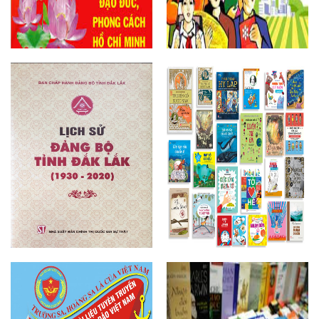
HỌC TẬP VÀ LÀM THEO TƯ
TƯỞNG, ĐẠO ĐỨC, PHONG CÁCH
Đảng Cộng sản Việt Nam
HỒ CHÍ MINH
Lịch sử thành lập Đảng bộ tỉnh
Sách Thiếu nhi
Đắk Lắk